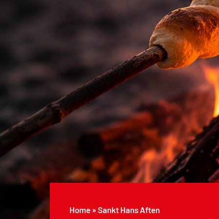
Home
»
Sankt Hans Aften