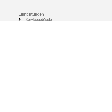
Einrichtungen
Servicegebäude
Swimmingpool
Strand
Spielplätze
Tiere und Natur
Wassersport
Platzübersicht
FAQ
Kontakt