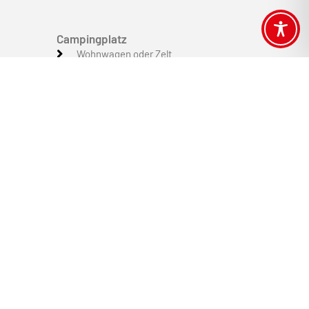
Campingplatz
Wohnwagen oder Zelt
Wohnmobil
Glamping / Luxuszelte
Campinghütten
Bed & Breakfast
Fakten und Geschichte
Neuigkeiten vom Campingplatz
Preise